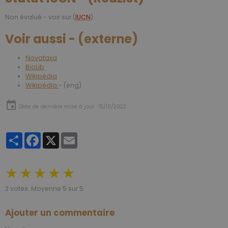
Non évalué - voir sur (
IUCN
)
Voir aussi - (externe)
Novataxa
BioLib
Wikipédia
Wikipédia
- (eng)
Date de dernière mise à jour : 15/10/2022
Partager
Facebook
X
Email
★
★
★
★
★
2
votes. Moyenne
5
sur 5.
Ajouter un commentaire