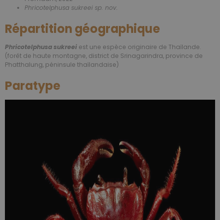
Phricotelphusa sukreei sp. nov.
Répartition géographique
Phricotelphusa sukreei
est une espèce originaire de Thaïlande.
(forêt de haute montagne, district de Srinagarindra, province de
Phatthalung, péninsule thaïlandaise)
Paratype