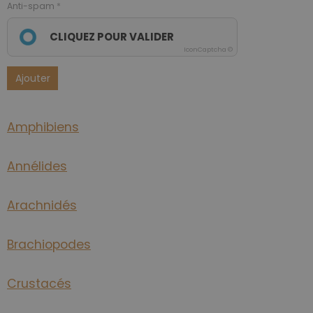
Anti-spam
CLIQUEZ POUR VALIDER
IconCaptcha ©
Ajouter
Amphibiens
Annélides
Arachnidés
Brachiopodes
Crustacés