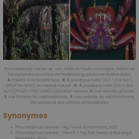
Phricotelphusa sukreei sp. nov.
, forêt de haute montagne, district de
Srinagarindra, province de Phatthalung, péninsule thaïlandaise.
A
, habitat à la localité type ;
B
,
C
, paratype mâle (22,7 × 17,4 mm)
(PSUFTM-0001), en habitat naturel ;
D
–
F
, paratype mâle (23,1 × 18,4
mm) (PSUZC-CRU-0146), coloration vivante.
D
, vue dorsale globale ;
E
, vue frontale du céphalothorax ;
F
, vue ventrale du céphalothorax,
des pinces et des jambes ambulatoires.
Synonymes
Phricotelphusa sukreei
- Ng, Yeesin & Promdam, 2022
Phricotelphusa sukreei
- Peter K. L. Ng, Pun Yeesin & Rueangrit
Promdam, 2022