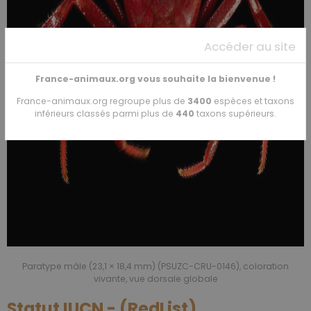
Accéder au site
France-animaux.org vous souhaite la bienvenue !
France-animaux.org regroupe plus de
3400
espèces et taxons
inférieurs classés parmi plus de
440
taxons supérieurs.
Paratype mâle (23,1 × 18,4 mm) (PSUZC-CRU-0146), coloration
vivante, vue dorsale globale
Statut IUCN - (RedList)