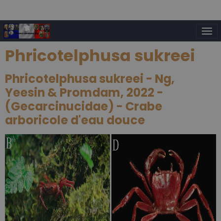
Phricotelphusa sukreei
Phricotelphusa sukreei - Ng,
Yeesin & Promdam, 2022 -
(Gecarcinucidae) - Crabe
arboricole d'eau douce