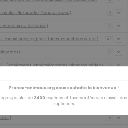
lemboles, Hexapodes, Pancrustacea)
3
-oreilles ou forficules)
1
s, moustiques, syrphes, taons, moucherons, etc.)
47
bioptères)
1
91 - (éphémères, éphéméroptères, plancton aérien)
1
s, Peloridiidae, punaises, cochenilles, etc.)
64
France-animaux.org vous souhaite la bienvenue !
eilles, guêpes, fourmis etc.)
63
regroupe plus de
3400
espèces et taxons inférieurs classés par
supérieurs.
illons)
0
antes)
8