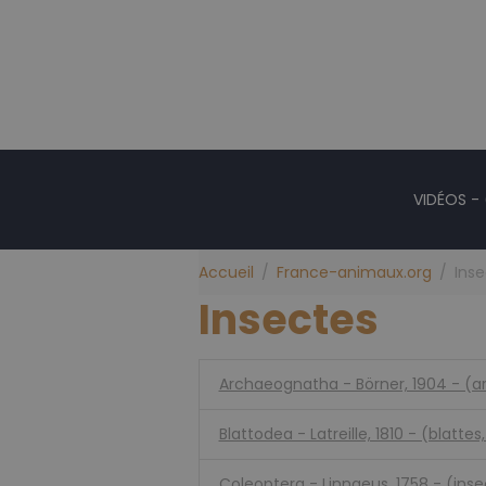
VIDÉOS -
Accueil
France-animaux.org
Ins
Insectes
Archaeognatha - Börner, 1904 - (ar
Blattodea - Latreille, 1810 - (blatte
Coleoptera - Linnaeus, 1758 - (inse