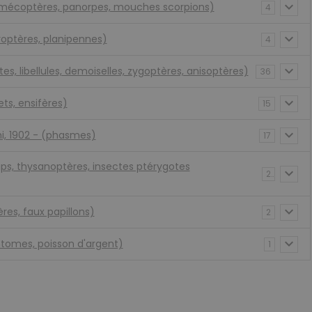
 (mécoptères, panorpes, mouches scorpions)
4
roptères, planipennes)
4
es, libellules, demoiselles, zygoptères, anisoptères)
36
ets, ensifères)
15
, 1902 - (phasmes)
17
ips, thysanoptères, insectes ptérygotes
2
ères, faux papillons)
2
tomes, poisson d'argent)
1