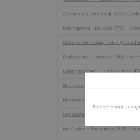
Collembola - Lubbock, 1870 - (col
Dermaptera - De Geer, 1773 - (perce
Diptera - Linnaeus, 1758 - (mouche
Embioptera - Lameere, 1900 - (em
Ephemeroptera - Hyatt & Arms, 18
Hemiptera - Linnaeus, 1758 - (cigale
Hymenoptera - Linnaeus, 1758 - (ab
France-animaux.org 
Lepidoptera - Linnaeus, 1758 - (pap
Mantodea - Burmeister, 1838 - (m