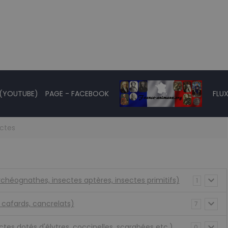
 (YOUTUBE)
PAGE - FACEBOOK
FLUX
ectes
chéognathes, insectes aptères, insectes primitifs)
1
s, cafards, cancrelats)
7
ctes dotés d'élytres, coccinelles, scarabées etc.)
0