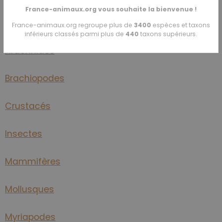
France-animaux.org vous souhaite la bienvenue !
Annélides
France-animaux.org regroupe plus de
3400
espèces et taxons
inférieurs classés parmi plus de
440
taxons supérieurs.
Arachnidés
Brachiopodes
Crustacés
Insectes
Mammifères
Mollusques
Myriapodes