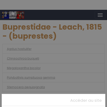
Buprestidae - Leach, 1815
- (buprestes)
Agrilus hastulifer
Chrysochroa buqueti
Megaloxantha bicolor
Polybothris sumptuosa gemma
Sternocera aequisignata
Accéder au site
Amphibiens