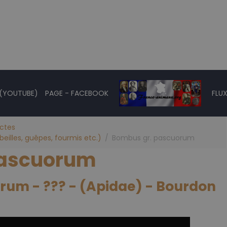
 (YOUTUBE)
PAGE - FACEBOOK
FLUX
ectes
eilles, guêpes, fourmis etc.)
Bombus gr. pascuorum
pascuorum
um - ??? - (Apidae) - Bourdon