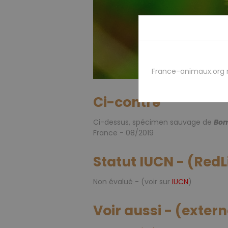
France-animaux.org 
Ci-contre
Ci-dessus, spécimen sauvage de
Bom
France - 08/2019
Statut IUCN - (RedL
Non évalué - (voir sur
IUCN
)
Voir aussi - (exter