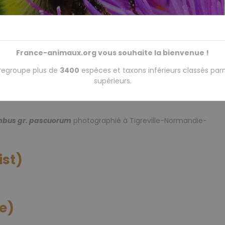
France-animaux.org vous souhaite la bienvenue !
regroupe plus de
3400
espèces et taxons inférieurs classés par
supérieurs.
bus gr. pascuorum
photographié à Tigreville-Normandie-
ist)
ne)