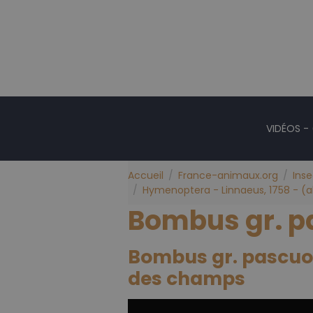
VIDÉOS -
Accueil
France-animaux.org
Ins
Hymenoptera - Linnaeus, 1758 - (ab
Bombus gr. 
Bombus gr. pascuor
des champs