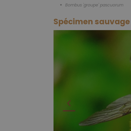
Bombus 'groupe' pascuorum
Spécimen sauvage