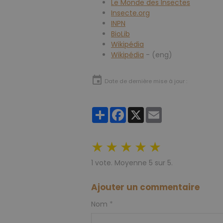
Le Monde des Insectes
Insecte.org
INPN
BioLib
Wikipédia
Wikipédia
- (eng)
Date de dernière mise à jour :
Partager
Facebook
X
Email
★
★
★
★
★
1
vote. Moyenne
5
sur 5.
Ajouter un commentaire
Nom