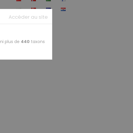
Accéder au site
mi plus de
440
taxons