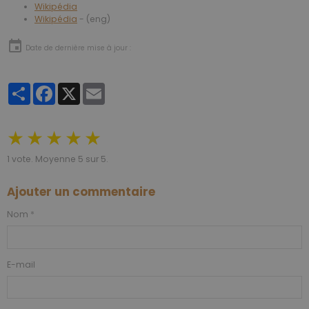
Wikipédia
Wikipédia
- (eng)
Date de dernière mise à jour :
Partager
Facebook
X
Email
★
★
★
★
★
1
vote. Moyenne
5
sur 5.
Ajouter un commentaire
Nom
E-mail