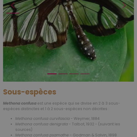
Sous-espèces
Methona confusa
est une espèce qui se divise en 2 à 3 sous-
espèces distinctes et 1 à 2 sous-espèces non décrites :
Methona confusa curvifascia
- Weymer, 1884
Methona confusa denigrata
- Talbot, 1932 - (suivant les
sources)
Methona confusa psamathe
- Godman & Salvin, 1898