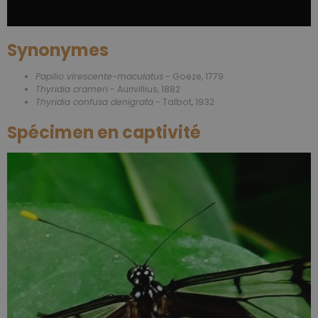
Synonymes
Papilio virescente-maculatus
- Goeze, 1779
Thyridia crameri
- Aurivillius, 1882
Thyridia confusa denigrata
- Talbot, 1932
Spécimen en captivité