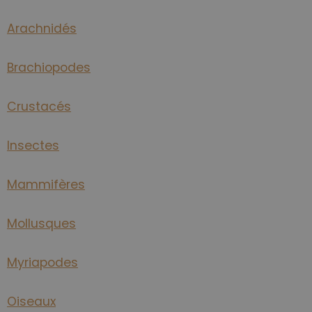
Arachnidés
Brachiopodes
Crustacés
Insectes
Mammifères
Mollusques
Myriapodes
Oiseaux