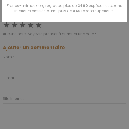
Partager
Facebook
X
Email
France-animaux.org regroupe plus de
3400
espèces et taxons
inférieurs classés parmi plus de
440
taxons supérieurs.
★
★
★
★
★
Aucune note. Soyez le premier à attribuer une note !
Ajouter un commentaire
Nom
E-mail
Site Internet