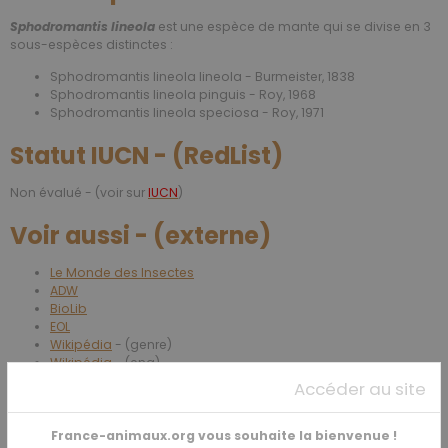
Sphodromantis lineola
est une espèce de mante qui se divise en 3
sous-espèces distinctes :
Sphodromantis lineola lineola - Burmeister, 1838
Sphodromantis lineola pinguis - Roy, 1968
Sphodromantis lineola speciosa - Roy, 1971
Statut IUCN - (RedList)
Non évalué - (voir sur
IUCN
)
Voir aussi - (externe)
Le Monde des Insectes
ADW
BioLib
EOL
Wikipédia
- (genre)
Wikipédia
- (eng)
Accéder au site
Date de dernière mise à jour :
France-animaux.org vous souhaite la bienvenue !