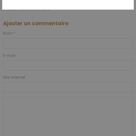
2
votes. Moyenne
5
sur 5.
Ajouter un commentaire
Nom
E-mail
Site Internet