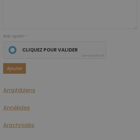
Anti-spam
CLIQUEZ POUR VALIDER
IconCaptcha ©
Ajouter
Amphibiens
Annélides
Arachnidés