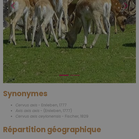
Synonymes
Cervus axis
- Erxleben, 1777
Axis axis axis
- (Erxleben, 1777)
Cervus axis ceylonensis
- Fischer, 1829
Répartition géographique