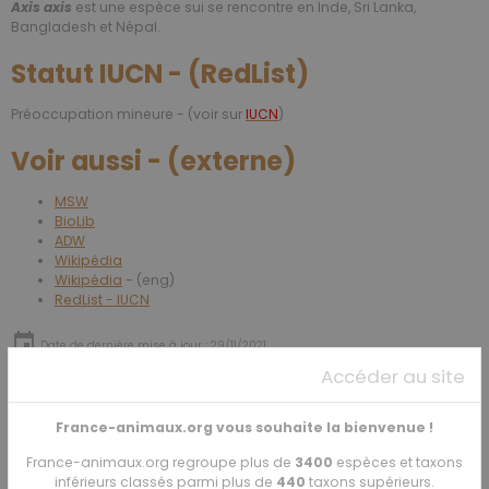
Axis axis
est une espèce sui se rencontre en Inde, Sri Lanka,
Bangladesh et Népal.
Statut IUCN - (RedList)
Préoccupation mineure - (voir sur
IUCN
)
Voir aussi - (externe)
MSW
BioLib
ADW
Wikipédia
Wikipédia
- (eng)
RedList - IUCN
Date de dernière mise à jour : 29/11/2021
Accéder au site
Partager
Facebook
X
Email
France-animaux.org vous souhaite la bienvenue !
France-animaux.org regroupe plus de
3400
espèces et taxons
★
★
★
★
★
inférieurs classés parmi plus de
440
taxons supérieurs.