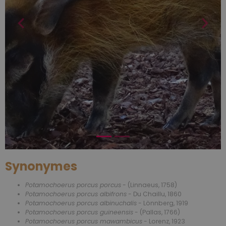
Synonymes
Potamochoerus porcus porcus
- (Linnaeus, 1758)
Potamochoerus porcus albifrons
- Du Chaillu, 1860
Potamochoerus porcus albinuchalis
- Lönnberg, 1919
Potamochoerus porcus guineensis
- (Pallas, 1766)
Potamochoerus porcus mawambicus
- Lorenz, 1923