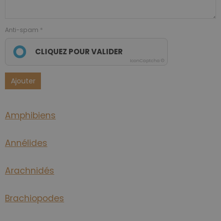
Anti-spam
CLIQUEZ POUR VALIDER
IconCaptcha ©
Ajouter
Amphibiens
Annélides
Arachnidés
Brachiopodes