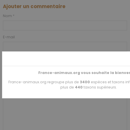
Ajouter un commentaire
Nom
E-mail
Site Internet
France-animaux.org vous souhaite la bienve
France-animaux.org regroupe plus de
3400
espèces et taxons inf
plus de
440
taxons supérieurs.