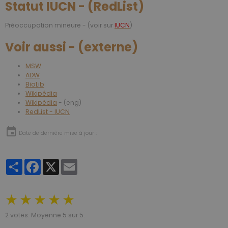
Statut IUCN - (RedList)
Préoccupation mineure - (voir sur
IUCN
)
Voir aussi - (externe)
MSW
ADW
BioLib
Wikipédia
Wikipédia
- (eng)
RedList - IUCN
Date de dernière mise à jour :
Partager
Facebook
X
Email
★
★
★
★
★
2
votes. Moyenne
5
sur 5.