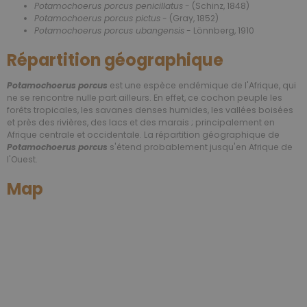
Potamochoerus porcus penicillatus
- (Schinz, 1848)
Potamochoerus porcus pictus
- (Gray, 1852)
Potamochoerus porcus ubangensis
- Lönnberg, 1910
Répartition géographique
Potamochoerus porcus
est une espèce endémique de l'Afrique, qui
ne se rencontre nulle part ailleurs. En effet, ce cochon peuple les
forêts tropicales, les savanes denses humides, les vallées boisées
et près des rivières, des lacs et des marais ; principalement en
Afrique centrale et occidentale. La répartition géographique de
Potamochoerus porcus
s'étend probablement jusqu'en Afrique de
l'Ouest.
Map