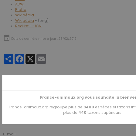
ADW
BioLib
Wikipédia
Wikipédia
- (eng)
RedList - IUCN
Date de dernière mise à jour : 26/02/2019
Partager
Facebook
X
Email
★
★
★
★
★
1
vote. Moyenne
5
sur 5.
France-animaux.org vous souhaite la bienve
Ajouter un commentaire
France-animaux.org regroupe plus de
3400
espèces et taxons inf
Nom
plus de
440
taxons supérieurs.
E-mail