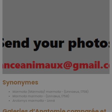
Synonymes
Marmota (Marmota) marmota
- (Linnaeus, 1758)
Marmota marmota
- (Linnæus, 1758)
Arctomys marmotta
- Linné
Galeries d’Anatomie comparée et