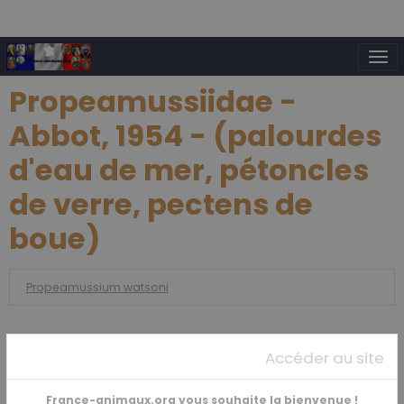
Propeamussiidae -
Abbot, 1954 - (palourdes
d'eau de mer, pétoncles
de verre, pectens de
boue)
Propeamussium watsoni
Amphibiens
Accéder au site
France-animaux.org vous souhaite la bienvenue !