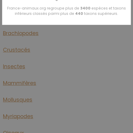
Annélides
France-animaux.org regroupe plus de
3400
espèces et taxons
inférieurs classés parmi plus de
440
taxons supérieurs.
Arachnidés
Brachiopodes
Crustacés
Insectes
Mammifères
Mollusques
Myriapodes