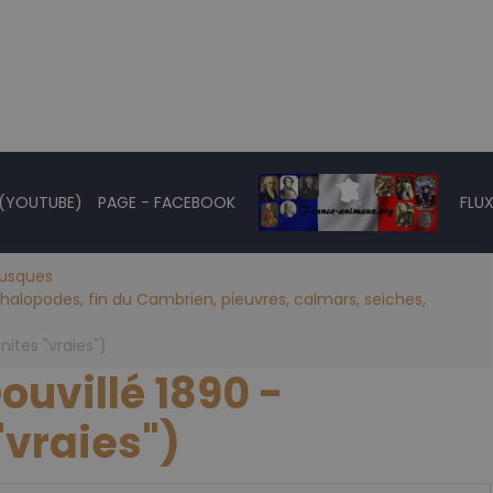
 (YOUTUBE)
PAGE - FACEBOOK
FLUX
lusques
alopodes, fin du Cambrien, pieuvres, calmars, seiches,
ites "vraies")
ouvillé 1890 -
vraies")