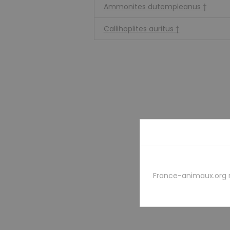
Ammonites dutempleanus †
Callihoplites auritus †
France-animaux.org 