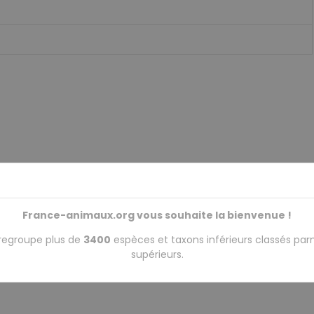
France-animaux.org vous souhaite la bienvenue !
regroupe plus de
3400
espèces et taxons inférieurs classés par
supérieurs.