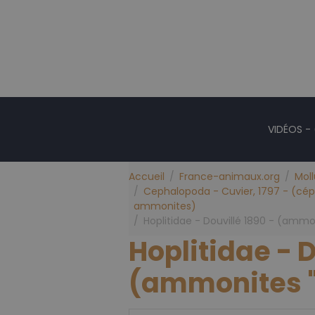
VIDÉOS -
Accueil
France-animaux.org
Mol
Cephalopoda - Cuvier, 1797 - (céph
ammonites)
Hoplitidae - Douvillé 1890 - (ammon
Hoplitidae - D
(ammonites "