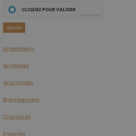
CLIQUEZ POUR VALIDER
IconCaptcha ©
Ajouter
Amphibiens
Annélides
Arachnidés
Brachiopodes
Crustacés
Insectes