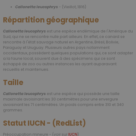
Callonetta leucophrys
- (Vieillot, 1816)
Répartition géographique
Callonetta leucophrys
est une espèce endémique de l'Amérique du
Sud, qui ne se rencontre nulle part ailleurs. En effet, ce canard se
rencontre à l'état sauvage naturel en Argentine, Brésil, Bolivie,
Paraguay et Uruguay. Plusieurs autres pays notamment
occidentaux, possèdent quelques populations qui, ce sont adapter
a la faune local, souvent due à des spécimens qui ce sont
échappé de zoo ou autres instances les ayant auparavant
recueillis et maintenues.
Taille
Callonetta leucophrys
est une espèce qui possède une taille
maximale avoisinant les 30 centimètres pour une envergure
avoisinant les 71 centimètres. Un poids compris entre 310 et 340
grammes.
Statut IUCN - (RedList)
Préoccupation mineure - (voir sur
IUCN
)