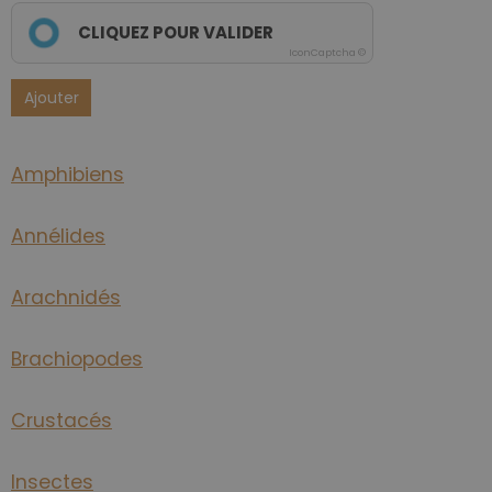
CLIQUEZ POUR VALIDER
IconCaptcha ©
Ajouter
Amphibiens
Annélides
Arachnidés
Brachiopodes
Crustacés
Insectes