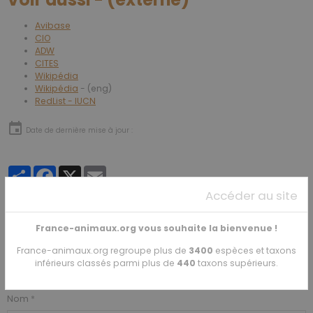
Avibase
CIO
ADW
CITES
Wikipédia
Wikipédia
- (eng)
RedList - IUCN
Date de dernière mise à jour :
Partager
Facebook
X
Email
Accéder au site
★
★
★
★
★
France-animaux.org vous souhaite la bienvenue !
1
vote. Moyenne
5
sur 5.
France-animaux.org regroupe plus de
3400
espèces et taxons
inférieurs classés parmi plus de
440
taxons supérieurs.
Ajouter un commentaire
Nom