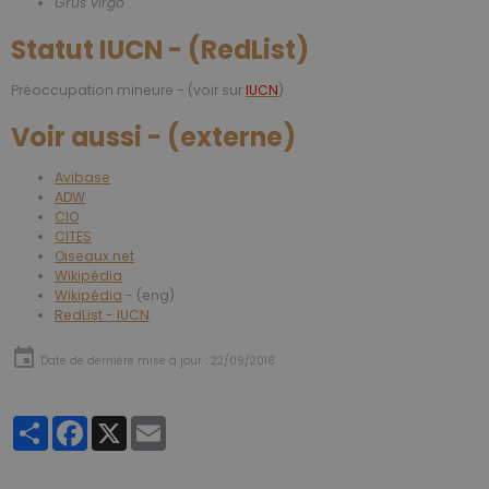
Grus virgo
Statut IUCN - (RedList)
Préoccupation mineure - (voir sur
IUCN
)
Voir aussi - (externe)
Avibase
ADW
CIO
CITES
Oiseaux.net
Wikipédia
Wikipédia
- (eng)
RedList - IUCN
Date de dernière mise à jour : 22/09/2018
Partager
Facebook
X
Email