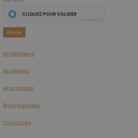
Anti-spam
CLIQUEZ POUR VALIDER
IconCaptcha ©
Ajouter
Amphibiens
Annélides
Arachnidés
Brachiopodes
Crustacés