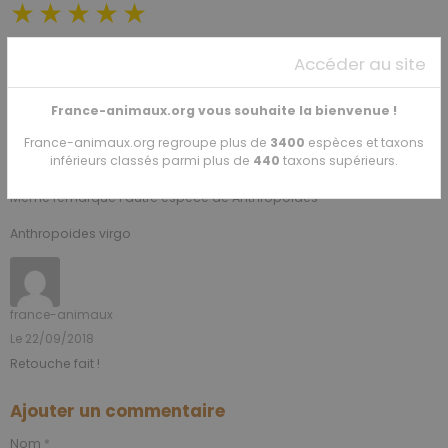
★
★
★
★
★
1
vote. Moyenne
5
sur 5.
Accéder au site
Commentaires
France-animaux.org vous souhaite la bienvenue !
France-animaux.org regroupe plus de
3400
espèces et taxons
inférieurs classés parmi plus de
440
taxons supérieurs.
1
Buriedguy SH
Le 17/09/2018
Meme remarque l'autre espèce de Anthropoides
Anthropoides virgo
france-animaux
Le 22/09/2018
Retouche fait !
Ajouter un commentaire
Nom