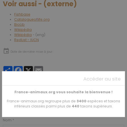
Voir aussi - (externe)
Fishbase
Catalogueoflife.org
BioLib
Wikipédia
Wikipédia
- (eng)
RedList - IUCN
Date de dernière mise à jour :
Partager
Facebook
X
Email
Accéder au site
★
★
★
★
★
France-animaux.org vous souhaite la bienvenue !
1
vote. Moyenne
5
sur 5.
France-animaux.org regroupe plus de
3400
espèces et taxons
inférieurs classés parmi plus de
440
taxons supérieurs.
Ajouter un commentaire
Nom