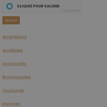
CLIQUEZ POUR VALIDER
IconCaptcha ©
Ajouter
Amphibiens
Annélides
Arachnidés
Brachiopodes
Crustacés
Insectes