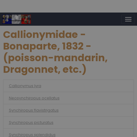
Callionymidae -
Bonaparte, 1832 -
(poisson-mandarin,
Dragonnet, etc.)
Callionymus lyra
Neosynchiropus ocellatus
Synchiropus flavistrigatus
Synchiropus picturatus
Synchiropus splendidus