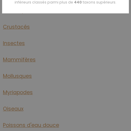
inférieurs classés parmi plus de
440
taxons supérieurs.
Brachiopodes
Crustacés
Insectes
Mammifères
Mollusques
Myriapodes
Oiseaux
Poissons d'eau douce