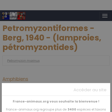
Petromyzontiformes -
Berg, 1940 - (lamproies,
pétromyzontides)
Petromyzon marinus
Amphibiens
Accéder au site
Annélides
France-animaux.org vous souhaite la bienvenue !
Arachnidés
France-animaux.org regroupe plus de
3400
espèces et taxons