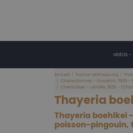
VIDÉOS -
Accueil
France-animaux.org
Poi
Characiformes - Goodrich, 1909 - (
Characidae - Latreille, 1825 - (Char
Thayeria boe
Thayeria boehlkei 
poisson-pingouin, 