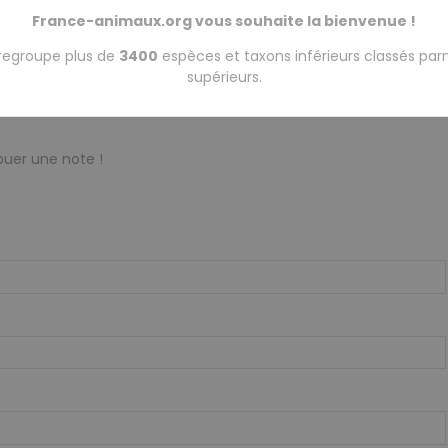
France-animaux.org vous souhaite la bienvenue !
regroupe plus de
3400
espèces et taxons inférieurs classés par
supérieurs.
buer une note !