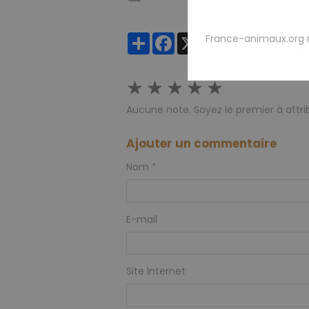
Partager
Facebook
X
Email
France-animaux.org 
★
★
★
★
★
Aucune note. Soyez le premier à attri
Ajouter un commentaire
Nom
E-mail
Site Internet