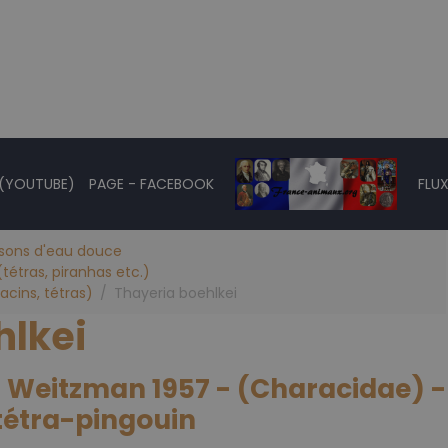
 (YOUTUBE)
PAGE - FACEBOOK
FLUX
ssons d'eau douce
tétras, piranhas etc.)
acins, tétras)
Thayeria boehlkei
hlkei
- Weitzman 1957 - (Characidae) -
tétra-pingouin