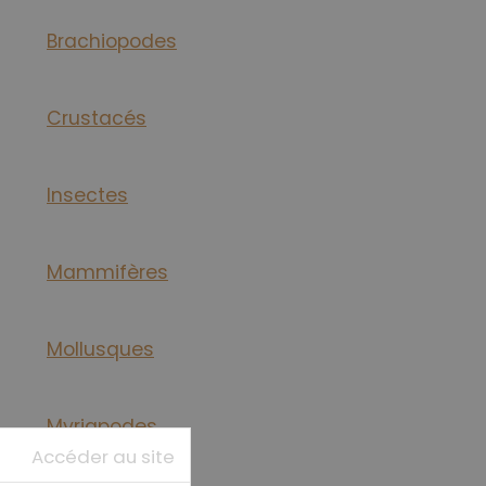
Brachiopodes
Crustacés
Insectes
Mammifères
Mollusques
Myriapodes
Accéder au site