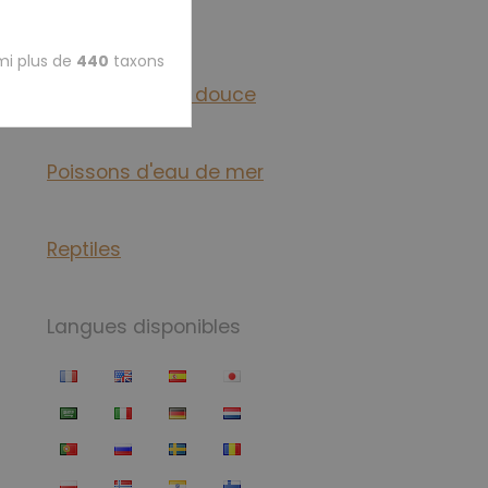
Oiseaux
mi plus de
440
taxons
Poissons d'eau douce
Poissons d'eau de mer
Reptiles
Langues disponibles