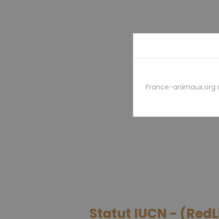
France-animaux.org 
Statut IUCN - (RedL