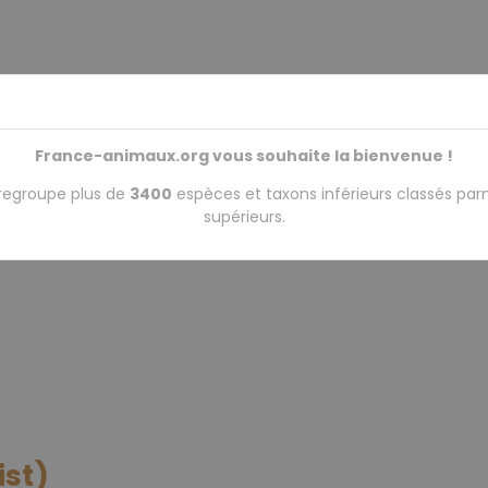
France-animaux.org vous souhaite la bienvenue !
regroupe plus de
3400
espèces et taxons inférieurs classés par
supérieurs.
ist)