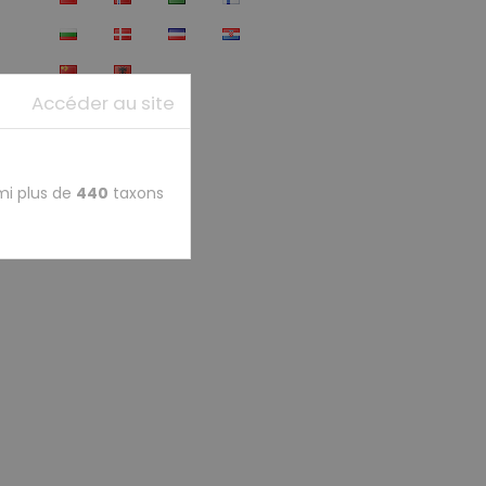
Accéder au site
mi plus de
440
taxons