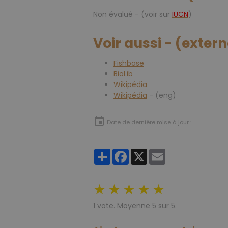
Non évalué - (voir sur
IUCN
)
Voir aussi - (exter
Fishbase
BioLib
Wikipédia
Wikipédia
- (eng)
Date de dernière mise à jour :
Partager
Facebook
X
Email
★
★
★
★
★
1
vote. Moyenne
5
sur 5.