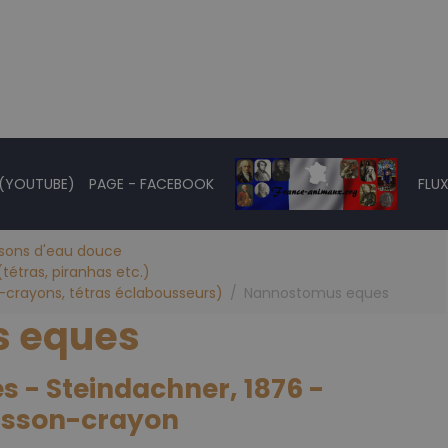
 (YOUTUBE)
PAGE - FACEBOOK
FLUX
ssons d'eau douce
tétras, piranhas etc.)
ns-crayons, tétras éclabousseurs)
Nannostomus eques
 eques
 - Steindachner, 1876 -
oisson-crayon