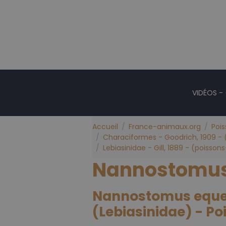
VIDÉOS -
Accueil
France-animaux.org
Poi
Characiformes - Goodrich, 1909 - (
Lebiasinidae - Gill, 1889 - (poisso
Nannostomus
Nannostomus eques
(Lebiasinidae) - P