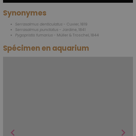
Synonymes
Serrasalmus denticulatus
- Cuvier, 1819
Serrasalmus punctatus
- Jardine, 1841
Pygopristis fumarius
- Müller & Troschel, 1844
Spécimen en aquarium