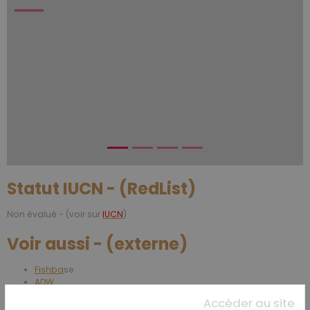
Statut IUCN - (RedList)
Non évalué - (voir sur
IUCN
)
Voir aussi - (externe)
Fishba
se
ADW
INPN
Accéder au site
Wikipédia
- (genre)