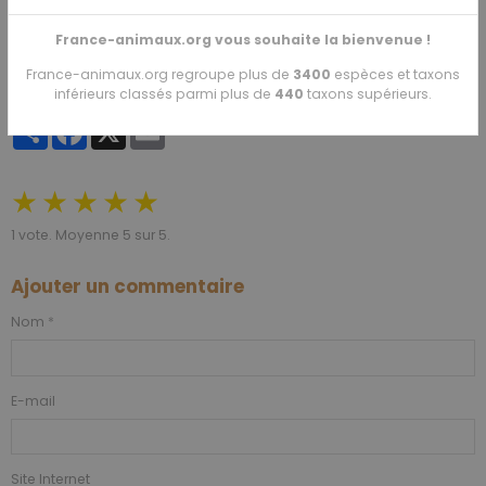
Wikipédia
- (eng)
France-animaux.org vous souhaite la bienvenue !
Date de dernière mise à jour : 27/07/2016
France-animaux.org regroupe plus de
3400
espèces et taxons
inférieurs classés parmi plus de
440
taxons supérieurs.
Partager
Facebook
X
Email
★
★
★
★
★
1
vote. Moyenne
5
sur 5.
Ajouter un commentaire
Nom
E-mail
Site Internet