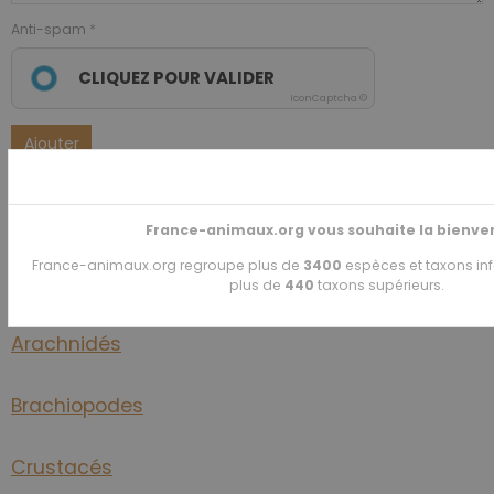
Anti-spam
CLIQUEZ POUR VALIDER
IconCaptcha ©
Ajouter
Amphibiens
France-animaux.org vous souhaite la bienve
France-animaux.org regroupe plus de
3400
espèces et taxons inf
Annélides
plus de
440
taxons supérieurs.
Arachnidés
Brachiopodes
Crustacés