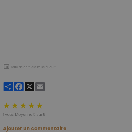
Date de dernière mise à jour :
Partager
Facebook
X
Email
★
★
★
★
★
1
vote. Moyenne
5
sur 5.
Ajouter un commentaire