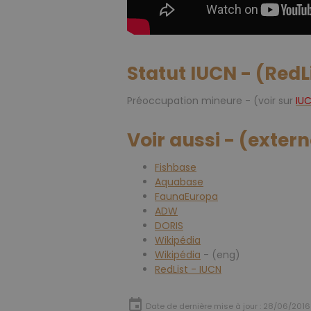
Statut IUCN - (RedL
Préoccupation mineure - (voir sur
IU
Voir aussi - (exter
Fishbase
Aquabase
FaunaEuropa
ADW
DORIS
Wikipédia
Wikipédia
- (eng)
RedList - IUCN
Date de dernière mise à jour : 28/06/2016