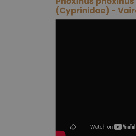
Phoxinus phoxinus -
(Cyprinidae) - Vai