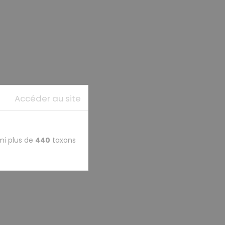
Accéder au site
mi plus de
440
taxons