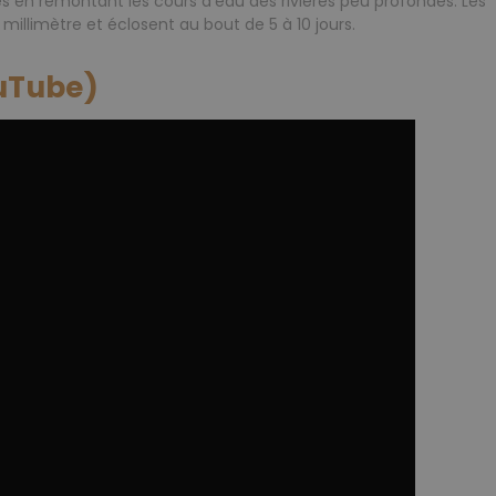
es en remontant les cours d'eau des rivières peu profondes. Les
 millimètre et éclosent au bout de 5 à 10 jours.
ouTube)