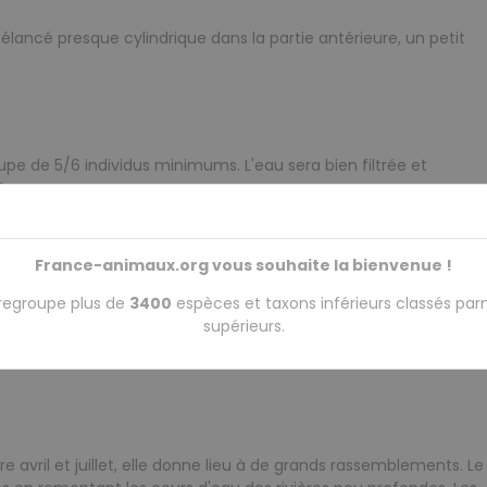
lancé presque cylindrique dans la partie antérieure, un petit
upe de 5/6 individus minimums. L'eau sera bien filtrée et
C.
France-animaux.org vous souhaite la bienvenue !
 nourrit de crustacés, larves d'insectes et insectes et toutes
regroupe plus de
3400
espèces et taxons inférieurs classés par
 les nourritures traditionnelles : granules et paillettes adapter
supérieurs.
me Artémias, vers de vase (vers rouge), krills, daphnies, tubifex,
e avril et juillet, elle donne lieu à de grands rassemblements. Le