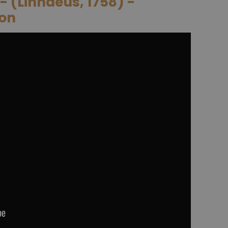
 (Linnaeus, 1758) -
ron