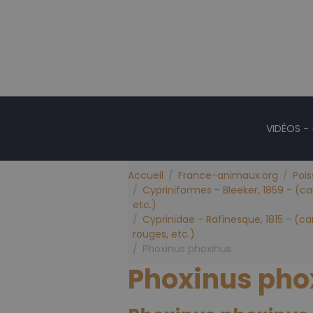
VIDÉOS -
Accueil
France-animaux.org
Poi
Cypriniformes - Bleeker, 1859 - (ca
etc.)
Cyprinidae - Rafinesque, 1815 - (ca
rouges, etc.)
Phoxinus phoxinus
Phoxinus pho