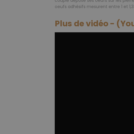
couple dépose ses oeufs sur les pierr
oeufs adhésifs mesurent entre 1 et 1,3
Plus de vidéo - (Y