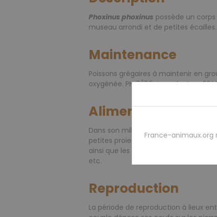
Phoxinus phoxinus
possède un corps é
museau arrondi et de petites écailles.
Maintenance
Poissons grégaires à maintenir en gro
oxygénée. PH 7/7.5, température 20°
Alimentation
Dans son milieu,
Phoxinus phoxinus
se
France-animaux.org 
petites proies benthiques. En aquarium,
ainsi que les nourritures fraîches com
etc.
Reproduction
La période de reproduction à lieux entr