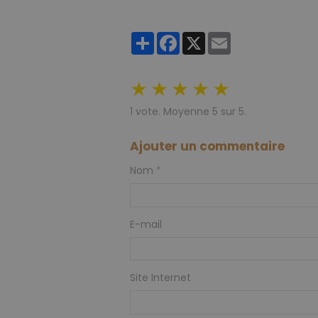
Partager
Facebook
X
Email
★
★
★
★
★
1
vote. Moyenne
5
sur 5.
Ajouter un commentaire
Nom
E-mail
Site Internet