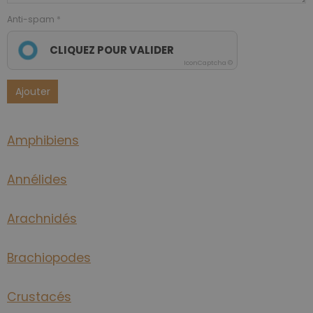
Anti-spam
CLIQUEZ POUR VALIDER
IconCaptcha ©
Ajouter
Amphibiens
Annélides
Arachnidés
Brachiopodes
Crustacés