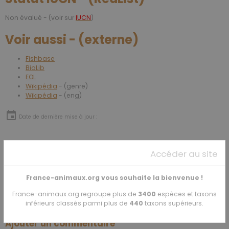
Non évalué - (voir sur
IUCN
)
Voir aussi - (externe)
Fishbase
BioLib
EOL
Wikipédia
- (genre)
Wikipédia
- (eng)
Date de dernière mise à jour :
Partager
Facebook
X
Email
Accéder au site
France-animaux.org vous souhaite la bienvenue !
★
★
★
★
★
France-animaux.org regroupe plus de
3400
espèces et taxons
1
vote. Moyenne
5
sur 5.
inférieurs classés parmi plus de
440
taxons supérieurs.
Ajouter un commentaire