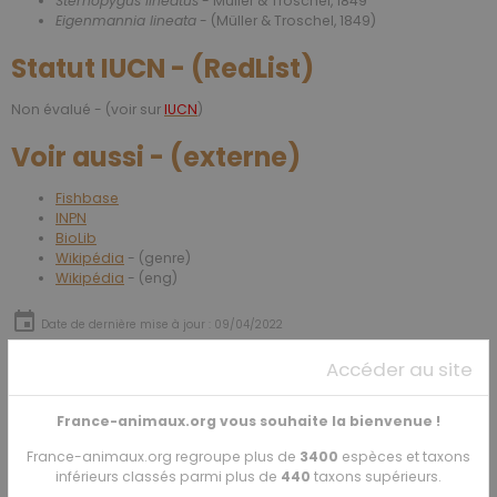
Sternopygus lineatus
- Müller & Troschel, 1849
Eigenmannia lineata
- (Müller & Troschel, 1849)
Statut IUCN - (RedList)
Non évalué - (voir sur
IUCN
)
Voir aussi - (externe)
Fishbase
INPN
BioLib
Wikipédia
- (genre)
Wikipédia
- (eng)
Date de dernière mise à jour : 09/04/2022
Accéder au site
Partager
Facebook
X
Email
France-animaux.org vous souhaite la bienvenue !
France-animaux.org regroupe plus de
3400
espèces et taxons
★
★
★
★
★
inférieurs classés parmi plus de
440
taxons supérieurs.