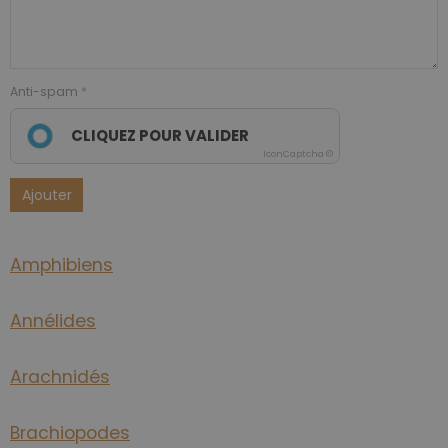
Anti-spam
CLIQUEZ POUR VALIDER
IconCaptcha ©
Ajouter
Amphibiens
Annélides
Arachnidés
Brachiopodes