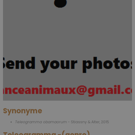
Synonyme
Teleogramma obamaorum
- Stiassny & Alter, 2015
Teleogramma -(genre)