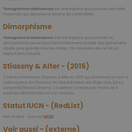
Teleogramma obamaorum
est une espèce qui possède une taille
maximale qui dépasse la dizaine de centimètres.
Dimorphisme
Teleogramma obamaorum
est une espèce qui possède un
dimorphisme sexuel touchant notamment la taille des spécimens
adulte, plus grande chez les mâles. On observera de ce fait un
aspect plus robuste.
Stiassny & Alter - (2015)
C'est les chercheurs Stiassny & Alter en 2015 qui donnèrent le nom à
cette espèce, en l'honneur du 44e président des États-Unis (et sa
conjointe) Barack Obama. Ce dernier compte pas moins de 9
espèces dénommées en son honneur.
Statut IUCN - (RedList)
Non évalué - (voir sur
IUCN
)
Voir aussi - (externe)