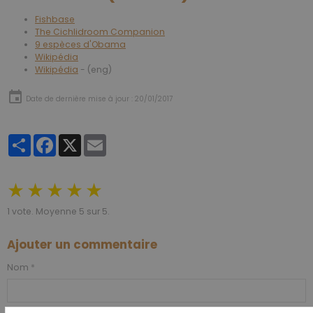
Fishbase
The Cichlidroom Companion
9 espèces d'Obama
Wikipédia
Wikipédia
- (eng)
Date de dernière mise à jour : 20/01/2017
Partager
Facebook
X
Email
★
★
★
★
★
1
vote. Moyenne
5
sur 5.
Ajouter un commentaire
Nom