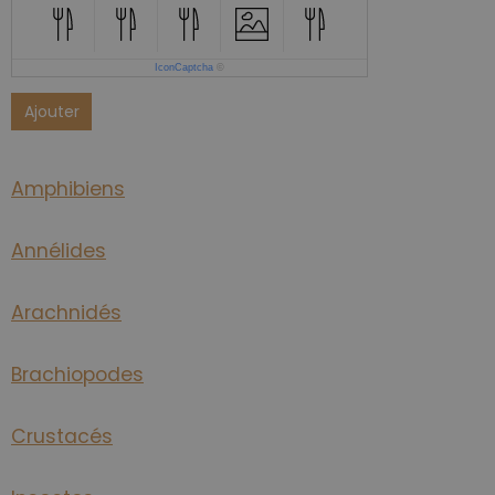
IconCaptcha
©
Ajouter
Amphibiens
Annélides
Arachnidés
Brachiopodes
Crustacés