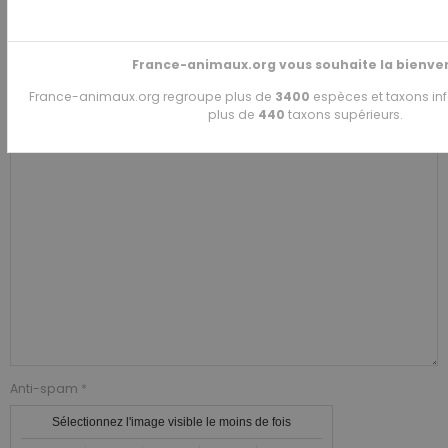
E-mail
France-animaux.org vous souhaite la bienve
Site Internet
France-animaux.org regroupe plus de
3400
espèces et taxons inf
plus de
440
taxons supérieurs.
Anti-spam
Sélectionnez l'image visible le moins de fois