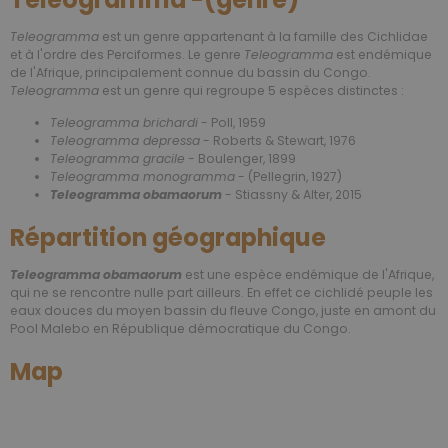
Teleogramma
est un genre appartenant à la famille des Cichlidae
et à l'ordre des Perciformes. Le genre
Teleogramma
est endémique
de l'Afrique, principalement connue du bassin du Congo.
Teleogramma
est un genre qui regroupe 5 espèces distinctes :
Teleogramma brichardi
- Poll, 1959
Teleogramma depressa
- Roberts & Stewart, 1976
Teleogramma gracile
- Boulenger, 1899
Teleogramma monogramma
- (Pellegrin, 1927)
Teleogramma obamaorum
- Stiassny & Alter, 2015
Répartition géographique
Teleogramma obamaorum
est une espèce endémique de l'Afrique,
qui ne se rencontre nulle part ailleurs. En effet ce cichlidé peuple les
eaux douces du moyen bassin du fleuve Congo, juste en amont du
Pool Malebo en République démocratique du Congo.
Map