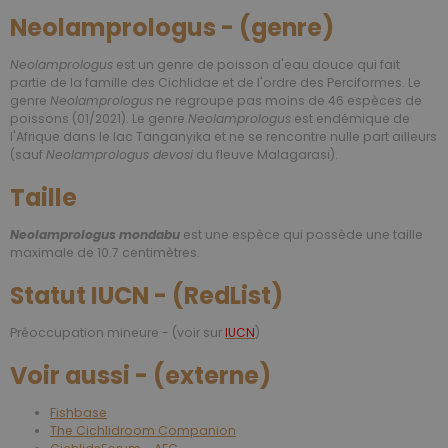
Neolamprologus - (genre)
Neolamprologus
est un genre de poisson d'eau douce qui fait
partie de la famille des Cichlidae et de l'ordre des Perciformes. Le
genre
Neolamprologus
ne regroupe pas moins de 46 espèces de
poissons (01/2021). Le genre
Neolamprologus
est endémique de
l'Afrique dans le lac Tanganyika et ne se rencontre nulle part ailleurs
(sauf
Neolamprologus devosi
du fleuve Malagarasi).
Taille
Neolamprologus mondabu
est une espèce qui possède une taille
maximale de 10.7 centimètres.
Statut IUCN - (RedList)
Préoccupation mineure - (voir sur
IUCN
)
Voir aussi - (externe)
Fishbase
The Cichlidroom Companion