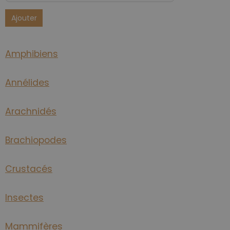
Ajouter
Amphibiens
Annélides
Arachnidés
Brachiopodes
Crustacés
Insectes
Mammifères