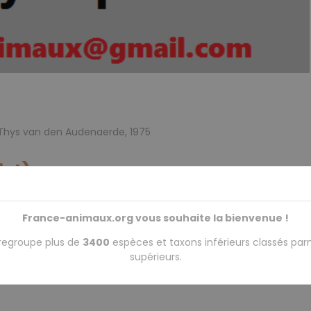
 Thys van den Audenaerde, 1975
ist)
CN
)
France-animaux.org vous souhaite la bienvenue !
ne)
regroupe plus de
3400
espèces et taxons inférieurs classés par
supérieurs.