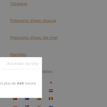
Oiseaux
Poissons d'eau douce
Poissons d'eau de mer
Reptiles
Accéder au site
Langues disponibles
mi plus de
440
taxons