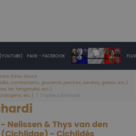
 (YOUTUBE)
PAGE - FACEBOOK
FLUX
ssons d'eau douce
lidés, combattants, gouramis, perches, sandres, gobies, etc.)
awi, lac tanganyika, etc.)
rologiens, etc.)
Tropheus brichardi
chardi
 - Nelissen & Thys van den
(Cichlidae) - Cichlidés