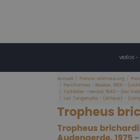
VIDÉOS -
Accueil
France-animaux.org
Poi
Perciformes - Bleeker, 1859 - (cich
Cichlidae - Heckel, 1840 - (lac mal
Lac Tanganyika - (Afrique) - (Lamp
Tropheus bri
Tropheus brichardi
Audenaerde, 1975 - 