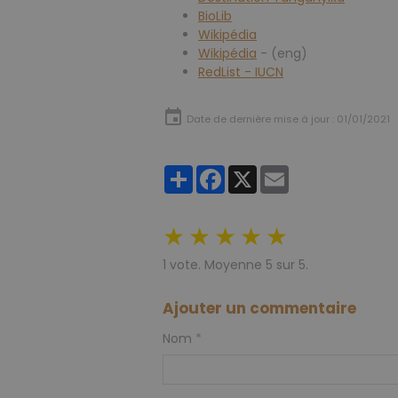
BioLib
Wikipédia
Wikipédia
- (eng)
RedList - IUCN
Date de dernière mise à jour : 01/01/2021
Partager
Facebook
X
Email
★
★
★
★
★
1
vote. Moyenne
5
sur 5.
Ajouter un commentaire
Nom