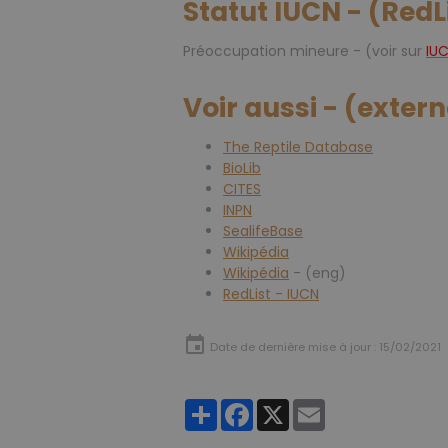
Statut IUCN - (RedL
Préoccupation mineure - (voir sur
IU
Voir aussi - (exter
The Reptile Database
BioLib
CITES
INPN
SealifeBase
Wikipédia
Wikipédia
- (eng)
RedList - IUCN
Date de dernière mise à jour : 15/02/2021
Partager
Facebook
X
Email