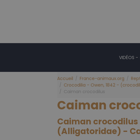
VIDÉOS -
Accueil
France-animaux.org
Rept
Crocodilia - Owen, 1842 - (crocodile
Caiman crocodilus
Caiman croco
Caiman crocodilus -
(Alligatoridae) - C