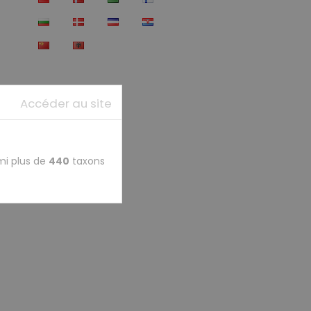
Accéder au site
mi plus de
440
taxons