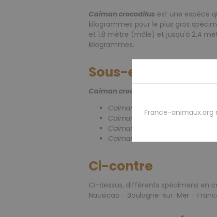
Caiman crocodilus
est une espèce qu
kilogrammes pour le plus gros spéci
et 1.8 mètre (mâle) et jusqu'à 2.4 mè
kilogrammes.
Sous-espèces
Caiman crocodilus
est une espèce qu
Caiman crocodilus apaporiensis
France-animaux.org 
Caiman crocodilus chiapasius
- 
Caiman crocodilus crocodilus
- 
Caiman crocodilus fuscus
- (Co
Ci-contre
Ci-dessus, différents spécimens en c
Nausicaa - Boulogne-sur-Mer - Franc