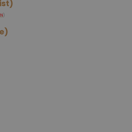
ist)
CN
)
ne)