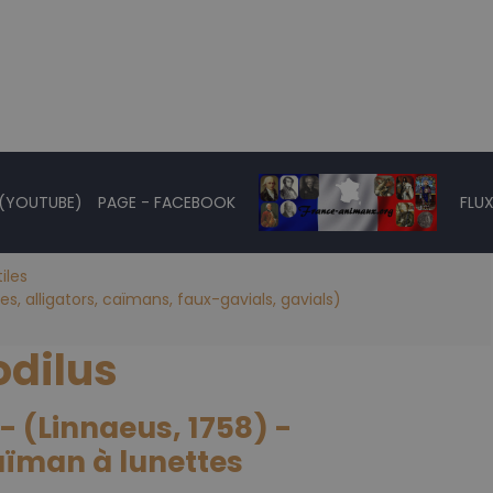
 (YOUTUBE)
PAGE - FACEBOOK
FLUX
iles
s, alligators, caïmans, faux-gavials, gavials)
dilus
 (Linnaeus, 1758) -
aïman à lunettes