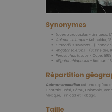
Synonymes
Lacerta crocodilus
- Linnaeus, 1
Caiman sclerops
- Schneider, 18
Crocodilus sclerops
- (Schneider
Alligator sclerops
- (Schneider, 1
Perosuchus fuscus
- Cope, 1868
Alligator chiapasius
- Bocourt, 1
Répartition géogra
Caiman crocodilus
est une espèce qu
Centrale. Brésil, Pérou, Colombie, Ven
Mexique, Trinidad et Tobago.
Taille