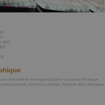
758
01
, 1801)
801)
876
phique
i se rencontre en Amérique du Sud et au sud de l'Amérique
ezuela, Équateur, Costa Rica, Salvador, Guyanes (les), Nicaragua,