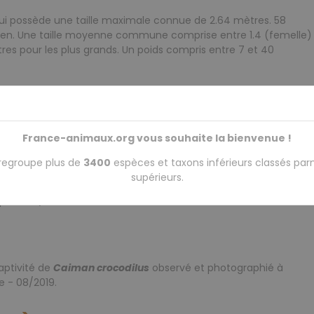
i possède une taille maximale connue de 2.64 mètres. 58
men. Une taille moyenne commune comprise entre 1.4 (femelle)
tres pour les plus grands. Un poids compris entre 7 et 40
i se divise en quatre sous-espèces distinctes :
France-animaux.org vous souhaite la bienvenue !
- Medem, 1955
regroupe plus de
3400
espèces et taxons inférieurs classés par
(Bocourt, 1876)
supérieurs.
(Linnaeus, 1758)
pe, 1868)
aptivité de
Caiman crocodilus
observé et photographié à
e - 08/2019.