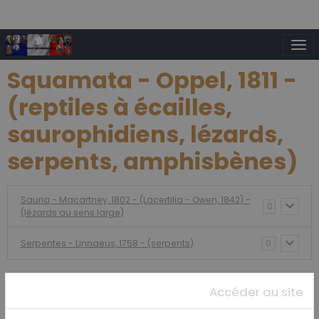
Squamata - Oppel, 1811 -
(reptiles à écailles,
saurophidiens, lézards,
serpents, amphisbènes)
Sauria - Macartney, 1802 - (Lacertilia - Owen, 1842) -
0
(lézards au sens large)
Serpentes - Linnaeus, 1758 - (serpents)
0
Accéder au site
Amphibiens