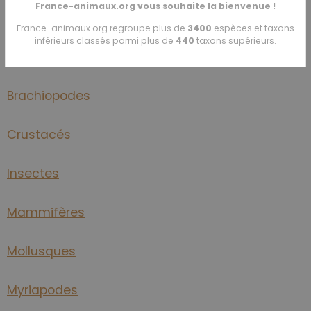
France-animaux.org vous souhaite la bienvenue !
Annélides
France-animaux.org regroupe plus de
3400
espèces et taxons
inférieurs classés parmi plus de
440
taxons supérieurs.
Arachnidés
Brachiopodes
Crustacés
Insectes
Mammifères
Mollusques
Myriapodes