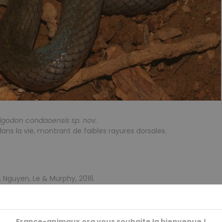
igodon condaoensis sp. nov.
ns la vie, montrant de faibles rayures dorsales.
 Nguyen, Le & Murphy, 2016
 Nguyen, Vu D. H. Nguyen, Son H. Le and Robert W. Murphy, 2016
France-animaux.org vous souhaite la bienvenue !