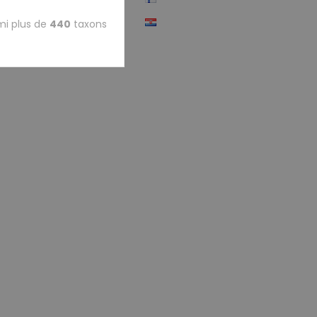
mi plus de
440
taxons