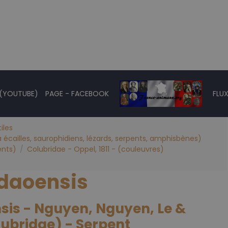
 (YOUTUBE)
PAGE - FACEBOOK
FLUX
iles
à écailles, saurophidiens, lézards, serpents, amphisbènes)
ents)
Colubridae - Oppel, 1811 - (couleuvres)
daoensis
is - Nguyen, Nguyen, Le &
lubridae) - Serpent