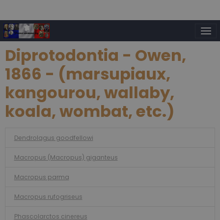
Diprotodontia - Owen,
1866 - (marsupiaux,
kangourou, wallaby,
koala, wombat, etc.)
Dendrolagus goodfellowi
Macropus (Macropus) giganteus
Macropus parma
Macropus rufogriseus
Phascolarctos cinereus